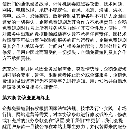
信部门的通讯设备故障、计算机病毒或黑客攻击、技术问题、
网络、电脑故障、系统不稳定性、台风、地震、海啸、洪水、
停电、战争、恐怖袭击、政府管制及其他各种不可抗力原因而
遭受的一切损失，企鹅免费短剧及其合作方不承担责任；企鹅
免费短剧对账号上所有服务将尽力维护其安全性及方便性，但
对服务中出现的数据删除或储存失败不承担任何责任。因技术
故障等不可抗力事件影响到服务的正常运行的，企鹅免费短剧
及其合作方承诺在第一时间内与相关单位配合，及时处理进行
修复，但用户因此而遭受的一切损失，企鹅免费短剧及其合作
方不承担责任。
您充分理解并同意因业务发展需要、突发情势等，企鹅免费短
剧可能会变更，暂停、限制或者终止部分或全部服务，企鹅免
费短剧做出该等行为不需要事先进行通知。用户知悉并自愿承
担该类风险及相关法律责任。
第六条 协议变更与终止
企鹅免费短剧有权根据国家法律法规、技术及行业实践、市场
行情、网站运营等需要，对本协议条款进行修改或补充，修改
或补充后的服务条款会在“设置-关于我们”中更新，我们会提
醒用户条款一旦被公布在本站上即生效力，并代替原来的服务